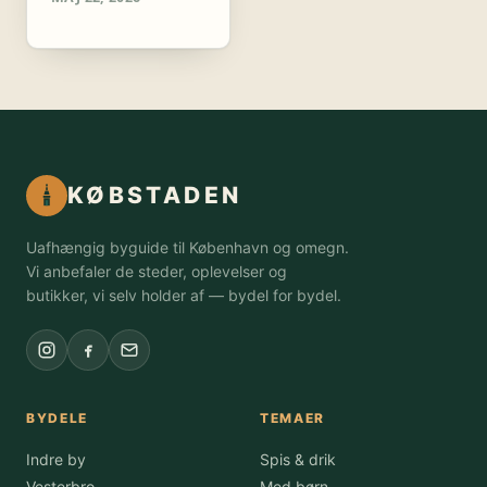
KØBSTADEN
Uafhængig byguide til København og omegn.
Vi anbefaler de steder, oplevelser og
butikker, vi selv holder af — bydel for bydel.
BYDELE
TEMAER
Indre by
Spis & drik
Vesterbro
Med børn