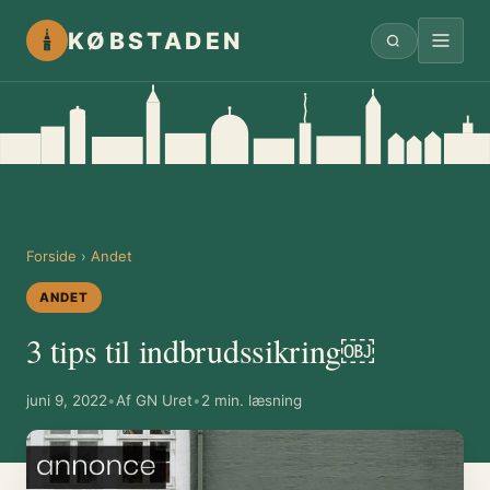
KØBSTADEN
Forside
›
Andet
ANDET
3 tips til indbrudssikring￼
juni 9, 2022
•
Af GN Uret
•
2 min. læsning