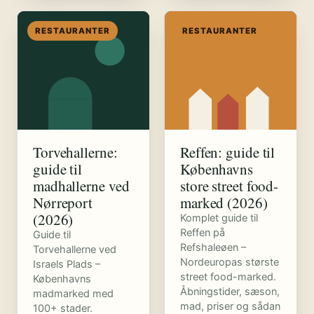
RESTAURANTER
RESTAURANTER
Torvehallerne:
Reffen: guide til
guide til
Københavns
madhallerne ved
store street food-
Nørreport
marked (2026)
(2026)
Komplet guide til
Reffen på
Guide til
Refshaleøen –
Torvehallerne ved
Nordeuropas største
Israels Plads –
street food-marked.
Københavns
Åbningstider, sæson,
madmarked med
mad, priser og sådan
100+ stader.