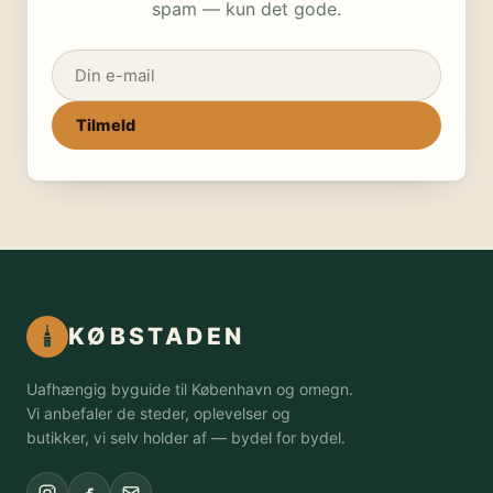
spam — kun det gode.
Tilmeld
KØBSTADEN
Uafhængig byguide til København og omegn.
Vi anbefaler de steder, oplevelser og
butikker, vi selv holder af — bydel for bydel.