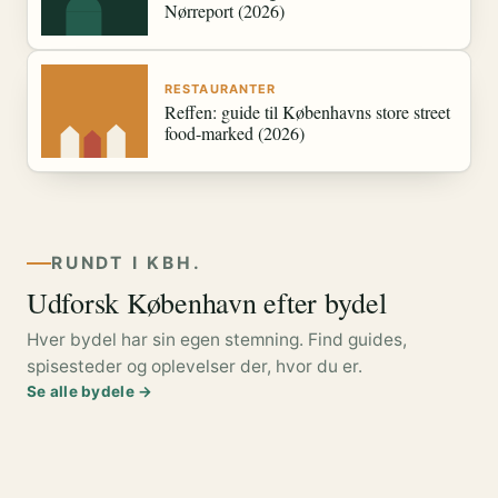
Nørreport (2026)
RESTAURANTER
Reffen: guide til Københavns store street
food-marked (2026)
RUNDT I KBH.
Udforsk København efter bydel
Hver bydel har sin egen stemning. Find guides,
Nørrebro
spisesteder og oplevelser der, hvor du er.
Indre by
Vesterbro
Østerbro
Se alle bydele →
Superkilen &
Amager
Nordhavn
København K
Kødbyen & Værnedamsvej
Kastrup
Herlev
Jægersborggade
Fælledparken & havnebad
Strand & Islands Brygge
Den nye havneby
Strandpark & lufthavn
Grønt & familievenligt