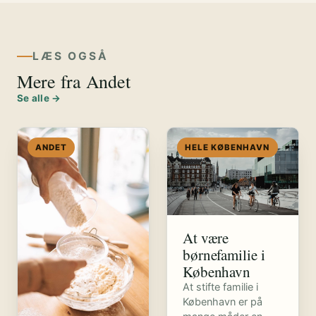
LÆS OGSÅ
Mere fra Andet
Se alle →
ANDET
HELE KØBENHAVN
At være
børnefamilie i
København
At stifte familie i
København er på