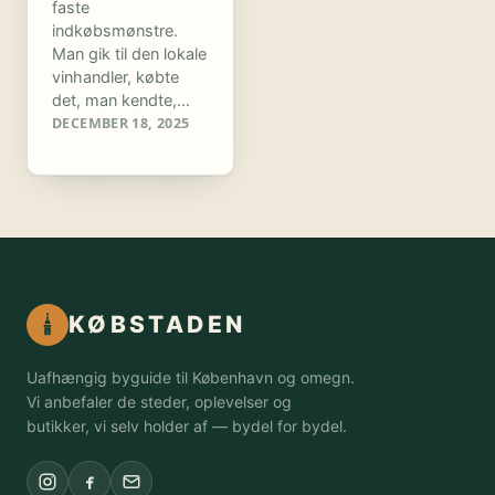
faste
indkøbsmønstre.
Man gik til den lokale
vinhandler, købte
det, man kendte,…
DECEMBER 18, 2025
KØBSTADEN
Uafhængig byguide til København og omegn.
Vi anbefaler de steder, oplevelser og
butikker, vi selv holder af — bydel for bydel.