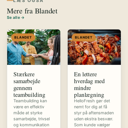
LÆS OGSÅ
Mere fra Blandet
Se alle →
BLANDET
BLANDET
Stærkere
En lettere
samarbejde
hverdag med
gennem
mindre
teambuilding
planlægning
Teambuilding kan
HelloFresh gør det
være en effektiv
nemt for dig at få
måde at styrke
styr på aftensmaden
samarbejde, trivsel
uden ekstra besvær.
og kommunikation
Som kunde vælger