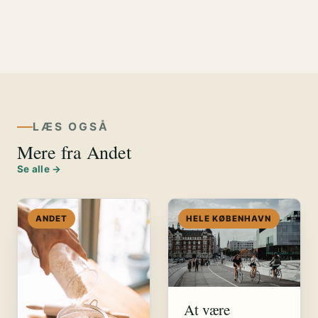
LÆS OGSÅ
Mere fra Andet
Se alle →
ANDET
HELE KØBENHAVN
At være