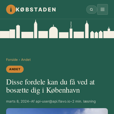
KØBSTADEN
Forside
›
Andet
ANDET
Disse fordele kan du få ved at
bosætte dig i København
marts 8, 2024
•
Af
api-user@api.flavo.io
•
2 min. læsning