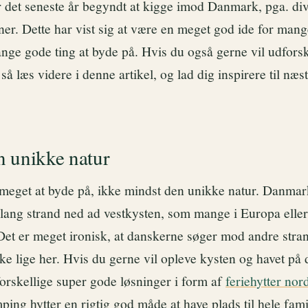
r det seneste år begyndt at kigge imod Danmark, pga. di
oner. Dette har vist sig at være en meget god ide for ma
nge gode ting at byde på. Hvis du også gerne vil udfor
så læs videre i denne artikel, og lad dig inspirere til næst
 unikke natur
eget at byde på, ikke mindst den unikke natur. Danmarks
n lang strand ned ad vestkysten, som mange i Europa elle
t er meget ironisk, at danskerne søger mod andre stran
e lige her. Hvis du gerne vil opleve kysten og havet på 
forskellige super gode løsninger i form af
feriehytter nor
ping hytter en rigtig god måde at have plads til hele fami