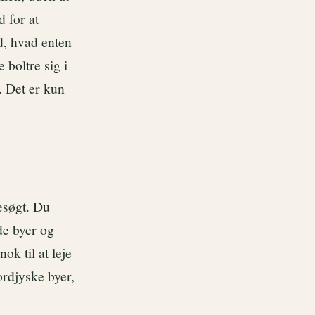
d for at
d, hvad enten
boltre sig i
. Det er kun
esøgt. Du
de byer og
ok til at leje
ordjyske byer,