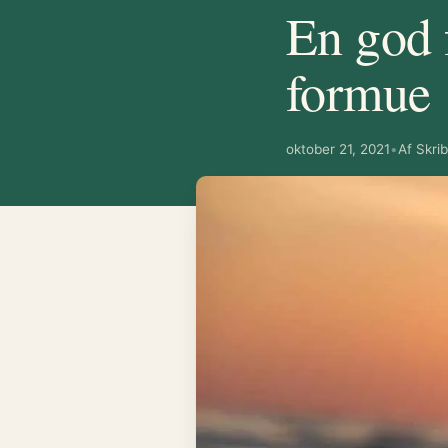
En god f
formue
oktober 21, 2021
•
Af Skri