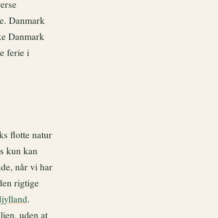
verse
nge. Danmark
ske Danmark
e ferie i
 flotte natur
rs kun kan
de, når vi har
den rigtige
djylland
.
lien, uden at