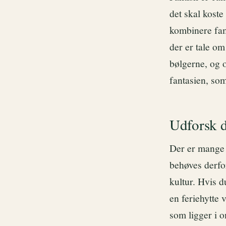
det skal koste
kombinere fam
der er tale o
bølgerne, og o
fantasien, som
Udforsk d
Der er mange 
behøves derfo
kultur. Hvis d
en feriehytte
som ligger i 