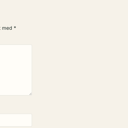
et med
*