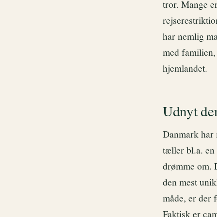
tror. Mange e
rejserestrikti
har nemlig ma
med familien, 
hjemlandet.
Udnyt den
Danmark har m
tæller bl.a. e
drømme om. De
den mest unikk
måde, er der 
Faktisk er cam