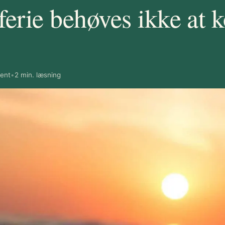
erie behøves ikke at k
bent
•
2 min. læsning