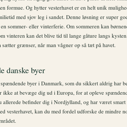
 en formue. Og hytter vesterhavet er en helt unik mulighe
ilietid med sjov leg i sandet. Denne løsning er super go
m en sommer- eller vinterferie. Om sommeren kan børnene 
m vinteren kan det blive tid til lange gåture langs kysten
 sætter grænser, når man vågner op så tæt på havet.
e danske byer
spændende byer i Danmark, som du sikkert aldrig har b
r ikke at bevæge dig ud i Europa, for at opleve spænden
u allerede befinder dig i Nordjylland, og har været smart n
 ved vesterhavet, kan du med fordel udforske de mindre n
området.