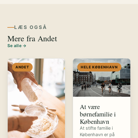
LÆS OGSÅ
Mere fra Andet
Se alle →
ANDET
HELE KØBENHAVN
At være
børnefamilie i
København
At stifte familie i
København er på