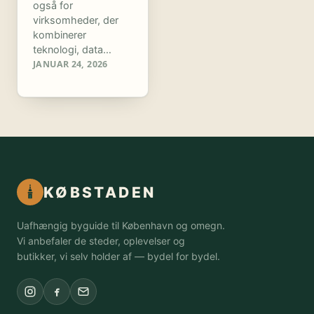
også for
virksomheder, der
kombinerer
teknologi, data…
JANUAR 24, 2026
KØBSTADEN
Uafhængig byguide til København og omegn.
Vi anbefaler de steder, oplevelser og
butikker, vi selv holder af — bydel for bydel.