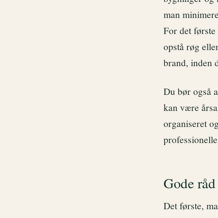
man minimerer
For det første
opstå røg elle
brand, inden 
Du bør også al
kan være årsag
organiseret og
professionelle
Gode råd 
Det første, m