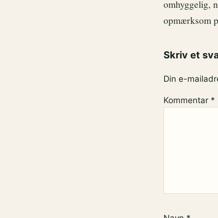
omhyggelig, n
opmærksom på 
Skriv et sv
Din e-mailadre
Kommentar
*
Navn
*