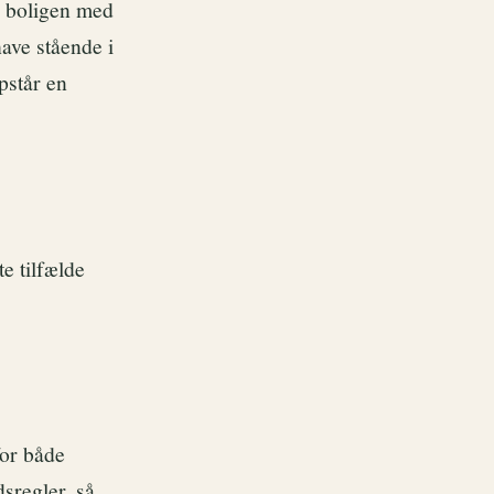
i boligen med
have stående i
pstår en
e tilfælde
for både
sregler, så