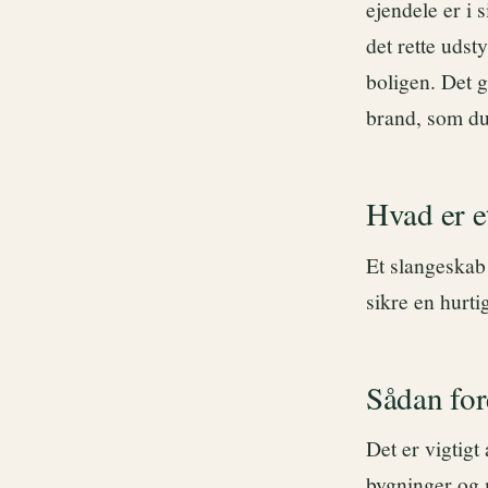
ejendele er i 
det rette udst
boligen. Det g
brand, som du
Hvad er e
Et slangeskab 
sikre en hurti
Sådan for
Det er vigtigt
bygninger og m