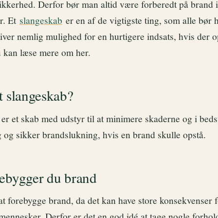
sikkerhed. Derfor bør man altid være forberedt på brand 
yr. Et
slangeskab
er en af de vigtigste ting, som alle bør 
iver nemlig mulighed for en hurtigere indsats, hvis der o
 kan læse mere om her.
t slangeskab?
er et skab med udstyr til at minimere skaderne og i bedst
g og sikker brandslukning, hvis en brand skulle opstå.
ebygger du brand
 at forebygge brand, da det kan have store konsekvenser 
ennesker. Derfor er det en god idé at tage nogle forhold