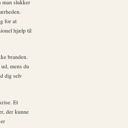
an man slukker
 nærheden.
g for at
ionel hjælp til
ukke branden.
t ud, mens du
d dig selv
krise. Et
er, der kunne
 er