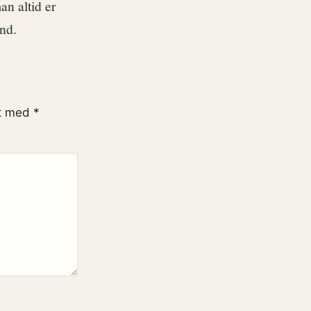
an altid er
nd.
et med
*