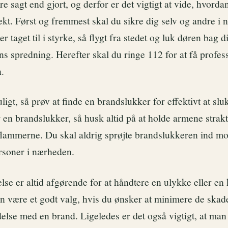
re sagt end gjort, og derfor er det vigtigt at vide, hvord
ekt. Først og fremmest skal du sikre dig selv og andre i
 taget til i styrke, så flygt fra stedet og luk døren bag di
s spredning. Herefter skal du ringe 112 for at få profess
n.
ligt, så prøv at finde en brandslukker for effektivt at sl
 en brandslukker, så husk altid på at holde armene strak
flammerne. Du skal aldrig sprøjte brandslukkeren ind mo
ersoner i nærheden.
se er altid afgørende for at håndtere en ulykke eller en 
n være et godt valg, hvis du ønsker at minimere de skad
delse med en brand. Ligeledes er det også vigtigt, at man