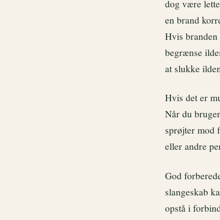
dog være lette
en brand korr
Hvis branden er
begrænse ilden
at slukke ilde
Hvis det er mu
Når du bruger
sprøjter mod 
eller andre p
God forberedel
slangeskab ka
opstå i forbin