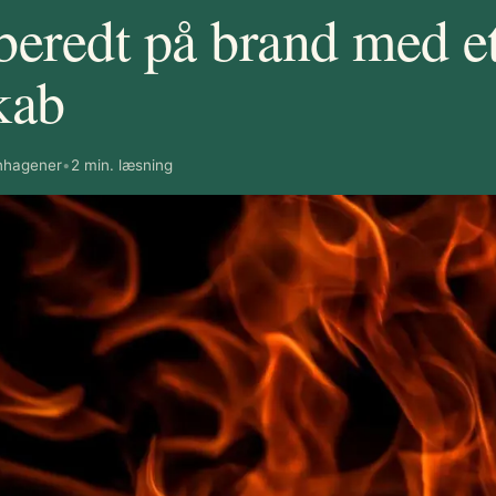
beredt på brand med e
kab
nhagener
•
2 min. læsning