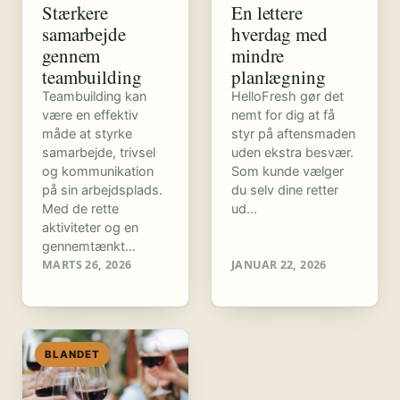
Stærkere
En lettere
samarbejde
hverdag med
gennem
mindre
teambuilding
planlægning
Teambuilding kan
HelloFresh gør det
være en effektiv
nemt for dig at få
måde at styrke
styr på aftensmaden
samarbejde, trivsel
uden ekstra besvær.
og kommunikation
Som kunde vælger
på sin arbejdsplads.
du selv dine retter
Med de rette
ud…
aktiviteter og en
gennemtænkt…
MARTS 26, 2026
JANUAR 22, 2026
BLANDET