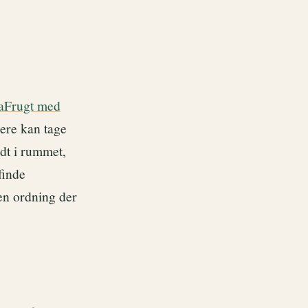
maFrugt med
ere kan tage
idt i rummet,
finde
en ordning der