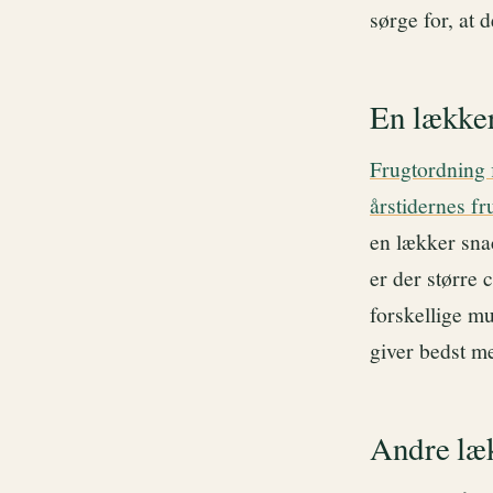
sørge for, at d
En lække
Frugtordning 
årstidernes fr
en lækker snac
er der større 
forskellige m
giver bedst m
Andre læ