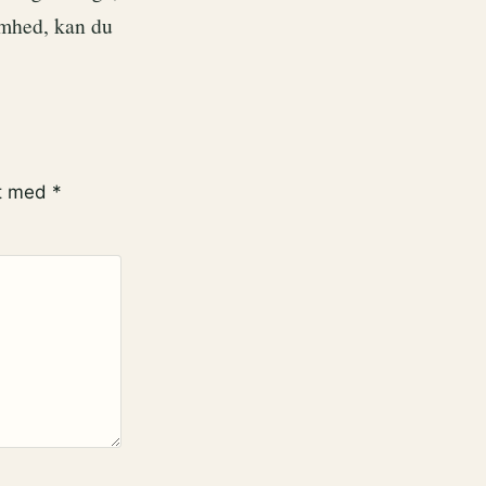
omhed, kan du
et med
*