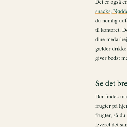
Det er også e
snacks, Nødde
du nemlig udf
til kontoret. 
dine medarbej
gælder drikke
giver bedst m
Se det br
Der findes man
frugter på hj
frugter, så du
leveret det s