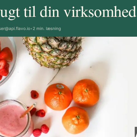
rugt til din virksomhed
ser@api.flavo.io
•
2 min. læsning