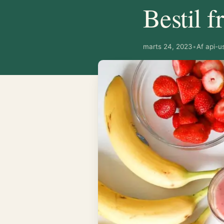
Bestil f
marts 24, 2023
•
Af
api-u