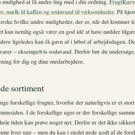
n mulighed at få andre ting med i din ordning.
FrugtKurve
r, mælk til kaffen og sodavand til virksomheder.
På hje
orske hvilke andre muligheder, der er, når det kommer ti
Det kan nemlig også være en god idé at have nødder tilgæ
dere ligeledes kan få gavn af i løbet af arbejdsdagen. 
varer – eksempelvis sodavand. Derfor bør du undersøge
ening for dig og dine medarbejdere.
ede sortiment
ge forskellige frugter, hvorfor der naturligvis er et stor
emmesiden. I de forskellige uger er der forskellige samm
 hele tiden kan prøve noget nyt. Derfor er det ikke sikkert
amme hver uge – men du kan i stedet nyde godt af de fors