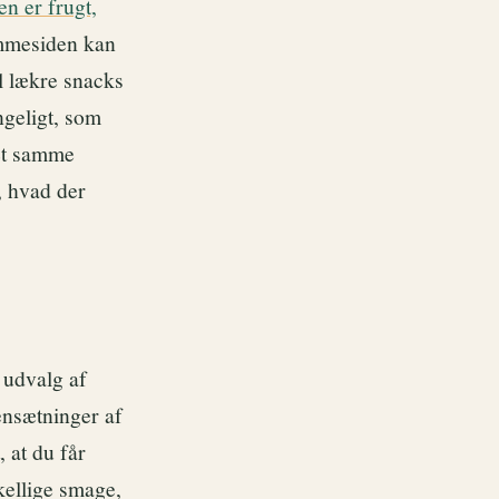
n er frugt,
mmesiden kan
l lækre snacks
ngeligt, som
Det samme
, hvad der
t udvalg af
ensætninger af
, at du får
kellige smage,