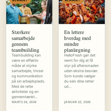
BLANDET
BLANDET
Stærkere
En lettere
samarbejde
hverdag med
gennem
mindre
teambuilding
planlægning
Teambuilding kan
HelloFresh gør det
være en effektiv
nemt for dig at få
måde at styrke
styr på aftensmaden
samarbejde, trivsel
uden ekstra besvær.
og kommunikation
Som kunde vælger
på sin arbejdsplads.
du selv dine retter
Med de rette
ud…
aktiviteter og en
gennemtænkt…
MARTS 26, 2026
JANUAR 22, 2026