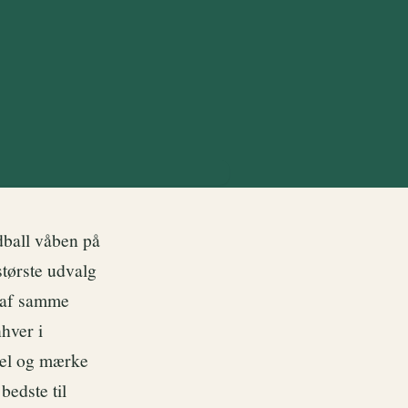
dball våben på
største udvalg
l af samme
hver i
 vel og mærke
bedste til