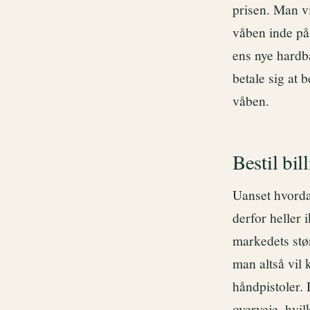
prisen. Man v
våben inde på
ens nye hardba
betale sig at 
våben.
Bestil bil
Uanset hvorda
derfor heller
markedets stø
man altså vil 
håndpistoler. 
overveje, hvil