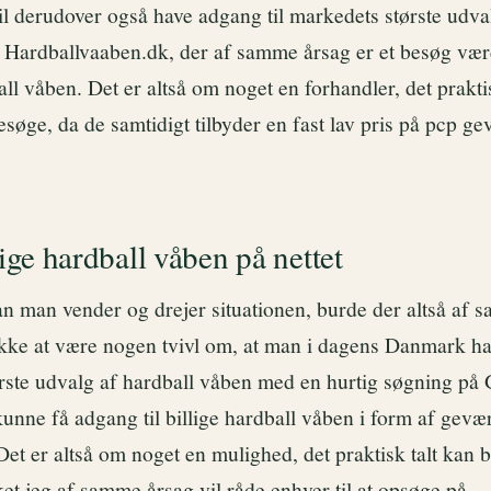
il derudover også have adgang til markedets største udva
 Hardballvaaben.dk, der af samme årsag er et besøg værd
ll våben. Det er altså om noget en forhandler, det prakti
besøge, da de samtidigt tilbyder en fast lav pris på pcp g
lige hardball våben på nettet
n man vender og drejer situationen, burde der altså af 
 ikke at være nogen tvivl om, at man i dagens Danmark ha
rste udvalg af hardball våben med en hurtig søgning på 
kunne få adgang til billige hardball våben i form af gevæ
Det er altså om noget en mulighed, det praktisk talt kan be
ket jeg af samme årsag vil råde enhver til at opsøge på