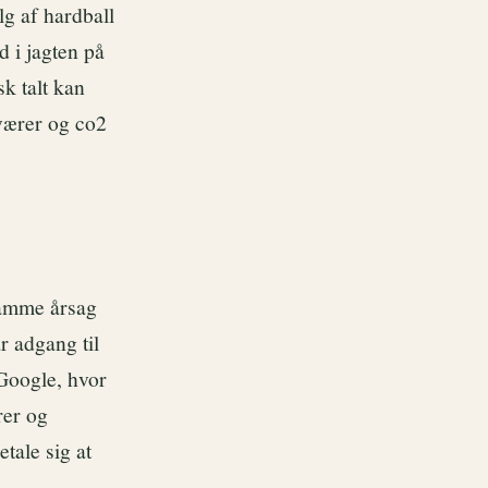
lg af hardball
 i jagten på
sk talt kan
eværer og co2
samme årsag
r adgang til
Google, hvor
rer og
tale sig at