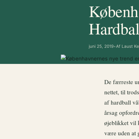
Københa
Hardbal
juni 25, 2019
•
Af Laust Ke
De færreste u
nettet, til tr
af hardball vå
årsag opfordre
øjeblikket vil
være uden at g