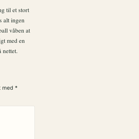
til et stort
s alt ingen
ball våben at
igt med en
 nettet.
et med
*