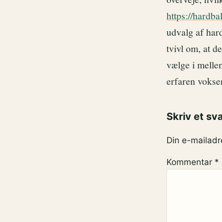
https://hardba
udvalg af hard
tvivl om, at d
vælge i melle
erfaren voksen 
Skriv et sv
Din e-mailadre
Kommentar
*