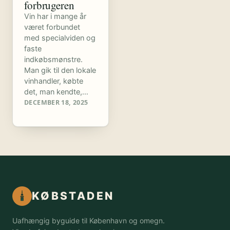
forbrugeren
Vin har i mange år
været forbundet
med specialviden og
faste
indkøbsmønstre.
Man gik til den lokale
vinhandler, købte
det, man kendte,…
DECEMBER 18, 2025
KØBSTADEN
Uafhængig byguide til København og omegn.