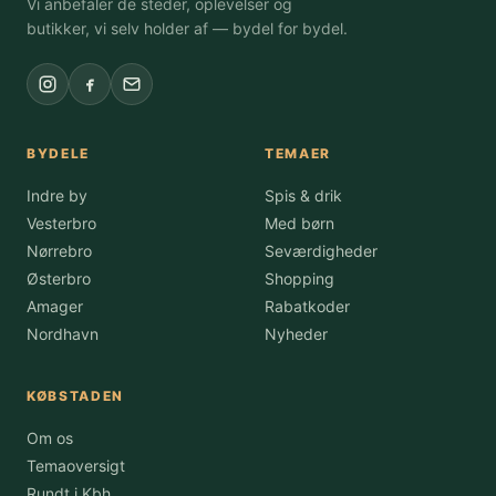
Vi anbefaler de steder, oplevelser og
butikker, vi selv holder af — bydel for bydel.
BYDELE
TEMAER
Indre by
Spis & drik
Vesterbro
Med børn
Nørrebro
Seværdigheder
Østerbro
Shopping
Amager
Rabatkoder
Nordhavn
Nyheder
KØBSTADEN
Om os
Temaoversigt
Rundt i Kbh.