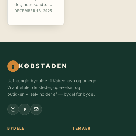
det, man kendte,…
DECEMBER 18, 2025
KØBSTADEN
Uafhængig byguide til København og omegn.
Vi anbefaler de steder, oplevelser og
butikker, vi selv holder af — bydel for bydel.
BYDELE
TEMAER