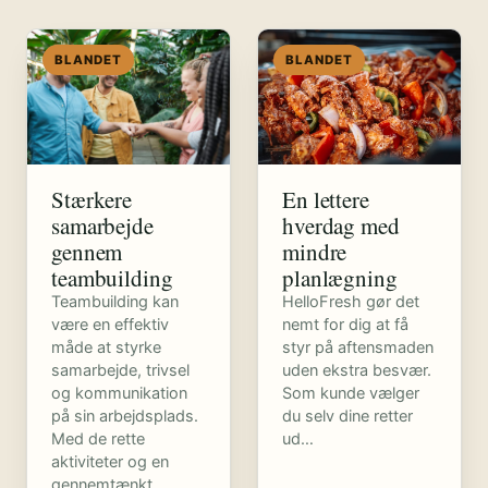
BLANDET
BLANDET
Stærkere
En lettere
samarbejde
hverdag med
gennem
mindre
teambuilding
planlægning
Teambuilding kan
HelloFresh gør det
være en effektiv
nemt for dig at få
måde at styrke
styr på aftensmaden
samarbejde, trivsel
uden ekstra besvær.
og kommunikation
Som kunde vælger
på sin arbejdsplads.
du selv dine retter
Med de rette
ud…
aktiviteter og en
gennemtænkt…