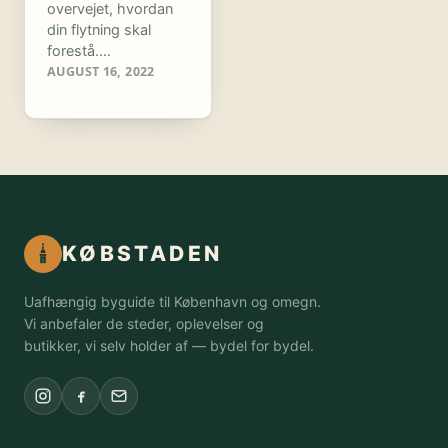
overvejet, hvordan
din flytning skal
forestå.…
AUGUST 16, 2022
KØBSTADEN
Uafhængig byguide til København og omegn.
Vi anbefaler de steder, oplevelser og
butikker, vi selv holder af — bydel for bydel.