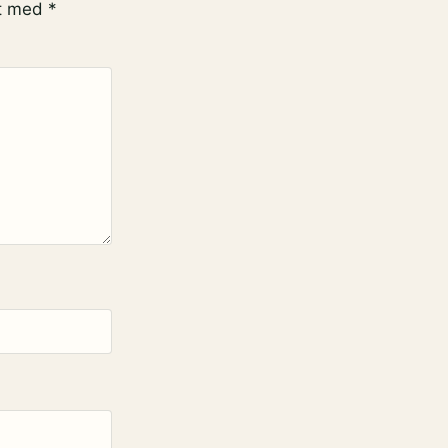
et med
*