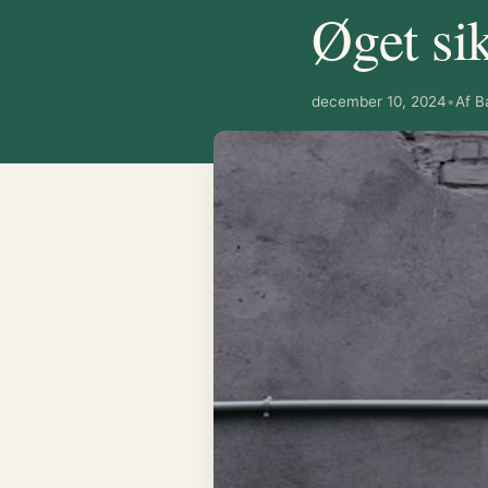
Øget si
december 10, 2024
•
Af B