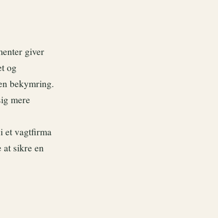
menter giver
et og
den bekymring.
sig mere
i et vagtfirma
 at sikre en