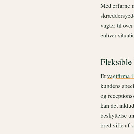
Med erfarne m
skræddersyede 
vagter til ove
enhver situati
Fleksible 
Et
vagtfirma 
kundens speci
og receptionss
kan det inklud
beskyttelse un
bred vifte af 