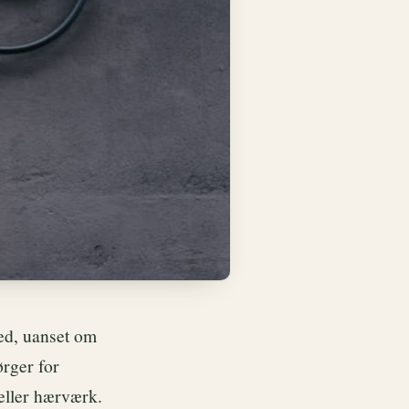
hed, uanset om
ørger for
 eller hærværk.