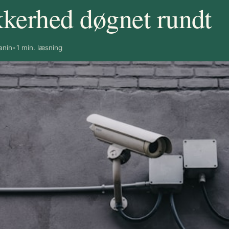
kkerhed døgnet rundt
anin
•
1 min. læsning