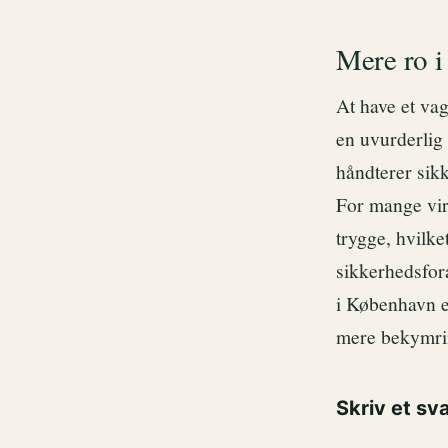
Mere ro i
At have et vag
en uvurderlig 
håndterer sik
For mange vir
trygge, hvilke
sikkerhedsfora
i København e
mere bekymrin
Skriv et sv