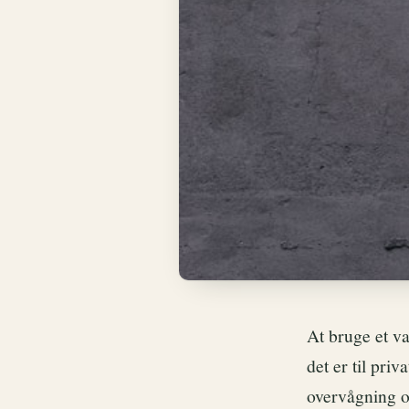
At bruge et v
det er til pri
overvågning og