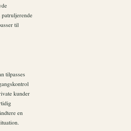
yde
 patruljerende
asser til
an tilpasses
gangskontrol
private kunder
tidig
åndtere en
ituation.