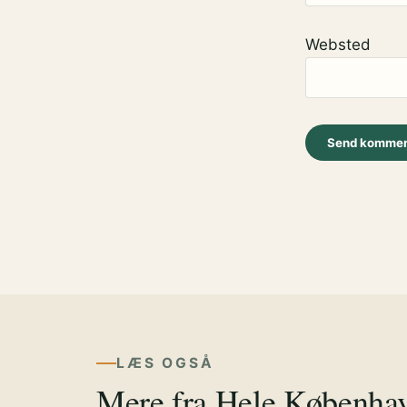
Websted
LÆS OGSÅ
Mere fra Hele Københa