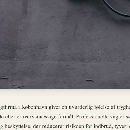
agtfirma i København giver en uvurderlig følelse af tryg
vate eller erhvervsmæssige formål. Professionelle vagter s
 beskyttelse, der reducerer risikoen for indbrud, tyveri