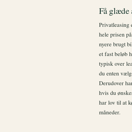
Få glæde 
Privatleasing 
hele prisen på
nyere brugt bil
et fast beløb
typisk over le
du enten vælge
Derudover har
hvis du ønsker
har lov til at
måneder.