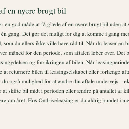
af en nyere brugt bil
er en god måde at få glæde af en nyere brugt bil uden at 
 én gang. Det gør det muligt for dig at komme i gang med
, som du ellers ikke ville have råd til. Når du leaser en bi
 hver måned for den periode, som aftalen løber over. Det
asingydelsen og forsikringen af bilen. Når leasingperiode
 at returnere bilen til leasingselskabet eller forlænge aft
 du også mulighed for at ændre din aftale undervejs – e
 at skifte bil midt i perioden eller ændre på antallet af k
 køre om året. Hos Ondriveleasing er du aldrig bundet i m