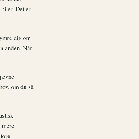
biler. Det er
kymre dig om
 en anden. Når
 jævne
ehov, om du så
astisk
n mere
store