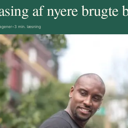
asing af nyere brugte b
agener
•
3 min. læsning