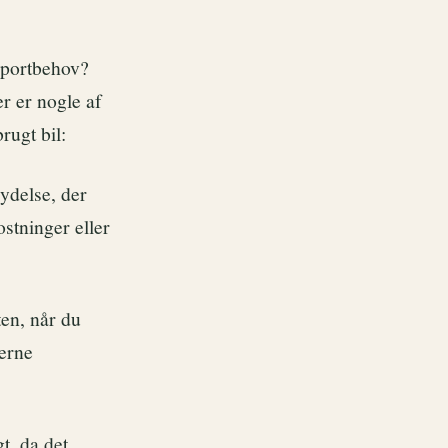
sportbehov?
r er nogle af
rugt bil:
ydelse, der
stninger eller
en, når du
derne
t, da det