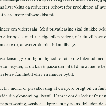
ns livscyklus og reducerer behovet for produktion af nye 
t være mere miljøbevidst på.
nger om videresalg: Med privatleasing skal du ikke be
b eller bøvlet med at sælge bilen videre, når du vil have
n er ovre, afleverer du blot bilen tilbage.
Privatleasing giver dig mulighed for at skifte bilen ud med
te betyder, at du kan tilpasse din bil til dine aktuelle b
n større familiebil eller en mindre bybil.
ele i mente er privatleasing af en nyere brugt bil en fant
både din økonomi og livsstil. Uanset om du leder efter e
ansportløsning, ønsker at køre i en nyere model uden de 