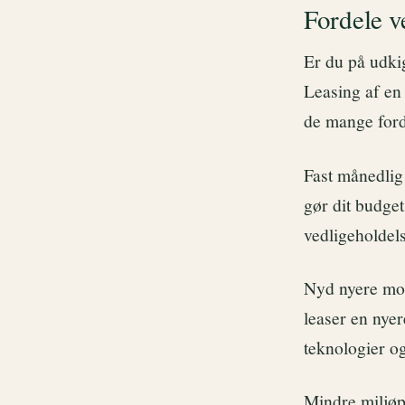
Fordele ve
Er du på udki
Leasing af en 
de mange forde
Fast månedlig
gør dit budge
vedligeholdels
Nyd nyere mod
leaser en nye
teknologier og 
Mindre miljøpå