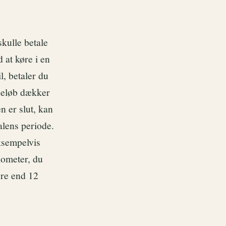
skulle betale
 at køre i en
l, betaler du
 beløb dækker
n er slut, kan
alens periode.
ksempelvis
ilometer, du
ere end 12