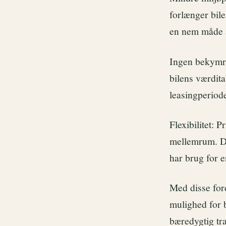
forlænger bile
en nem måde a
Ingen bekymri
bilens værdita
leasingperiode
Flexibilitet: 
mellemrum. Det
har brug for e
Med disse ford
mulighed for 
bæredygtig tr