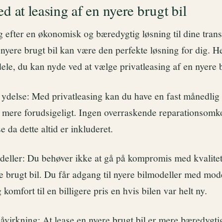
d at leasing af en nyere brugt bil
g efter en økonomisk og bæredygtig løsning til dine tran
nyere brugt bil kan være den perfekte løsning for dig. He
le, du kan nyde ved at vælge privatleasing af en nyere b
 ydelse: Med privatleasing kan du have en fast månedlig 
t mere forudsigeligt. Ingen overraskende reparationsomko
e da dette altid er inkluderet.
eller: Du behøver ikke at gå på kompromis med kvalitet
re brugt bil. Du får adgang til nyere bilmodeller med mo
komfort til en billigere pris en hvis bilen var helt ny.
virkning: At lease en nyere brugt bil er mere bæredygtig