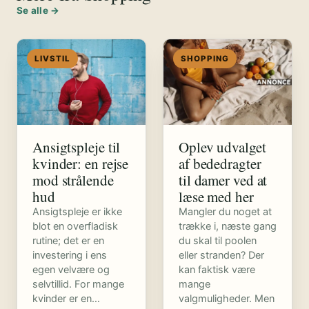
Se alle →
LIVSTIL
SHOPPING
Ansigtspleje til
Oplev udvalget
kvinder: en rejse
af bededragter
mod strålende
til damer ved at
hud
læse med her
Ansigtspleje er ikke
Mangler du noget at
blot en overfladisk
trække i, næste gang
rutine; det er en
du skal til poolen
investering i ens
eller stranden? Der
egen velvære og
kan faktisk være
selvtillid. For mange
mange
kvinder er en…
valgmuligheder. Men