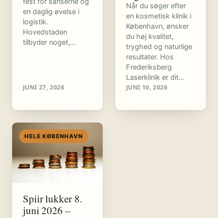
fest for sanserne og
Når du søger efter
en daglig øvelse i
en kosmetisk klinik i
logistik.
København, ønsker
Hovedstaden
du høj kvalitet,
tilbyder noget,…
tryghed og naturlige
resultater. Hos
Frederiksberg
Laserklinik er dit…
JUNI 27, 2026
JUNI 10, 2026
HELE KØBENHAVN
Spiir lukker 8.
juni 2026 –