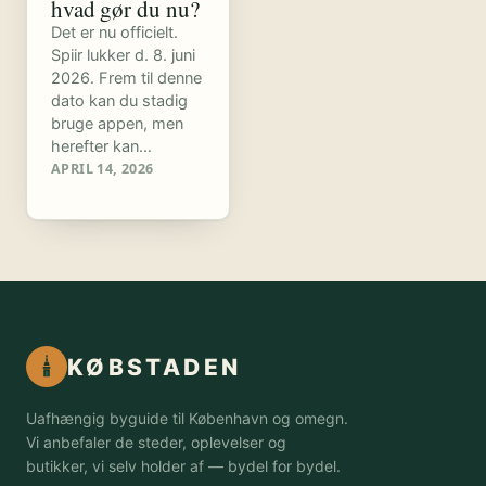
hvad gør du nu?
Det er nu officielt.
Spiir lukker d. 8. juni
2026. Frem til denne
dato kan du stadig
bruge appen, men
herefter kan…
APRIL 14, 2026
KØBSTADEN
Uafhængig byguide til København og omegn.
Vi anbefaler de steder, oplevelser og
butikker, vi selv holder af — bydel for bydel.