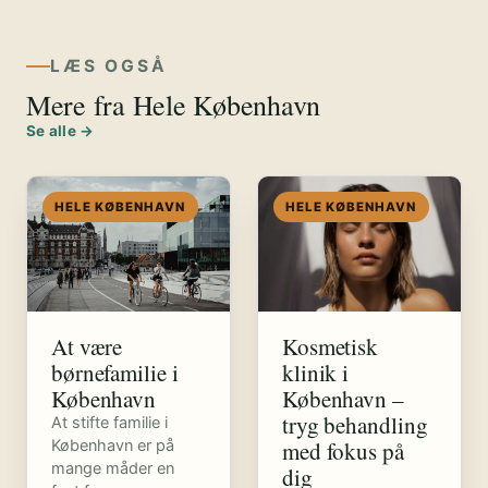
LÆS OGSÅ
Mere fra Hele København
Se alle →
HELE KØBENHAVN
HELE KØBENHAVN
Kosmetisk
At være
klinik i
børnefamilie i
København –
København
tryg behandling
At stifte familie i
med fokus på
København er på
mange måder en
dig