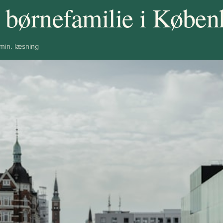
 børnefamilie i Købe
min. læsning