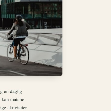
og en daglig
r kan matche:
ge aktiviteter