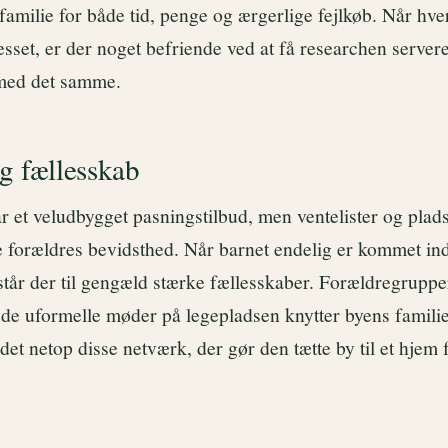
 familie for både tid, penge og ærgerlige fejlkøb. Når hve
esset, er der noget befriende ved at få researchen server
 med det samme.
g fællesskab
 et veludbygget pasningstilbud, men ventelister og plad
 forældres bevidsthed. Når barnet endelig er kommet ind 
pstår der til gengæld stærke fællesskaber. Forældregruppe
g de uformelle møder på legepladsen knytter byens famil
et netop disse netværk, der gør den tætte by til et hjem 