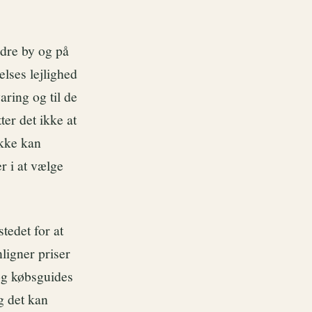
ndre by og på
elses lejlighed
aring og til de
er det ikke at
ikke kan
 i at vælge
stedet for at
ligner priser
og købsguides
g det kan