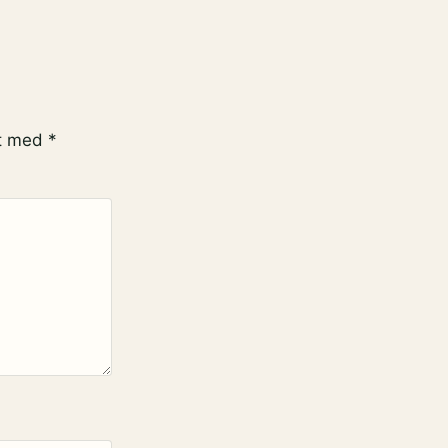
et med
*