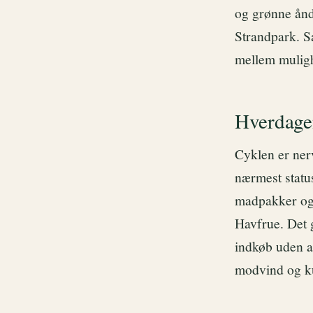
og grønne ån
Strandpark. S
mellem muligh
Hverdage
Cyklen er ner
nærmest status
madpakker og 
Havfrue. Det 
indkøb uden at
modvind og kun