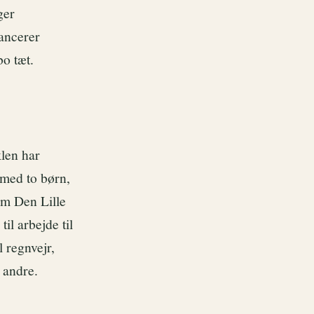
ger
lancerer
o tæt.
klen har
 med to børn,
om Den Lille
l arbejde til
l regnvejr,
 andre.