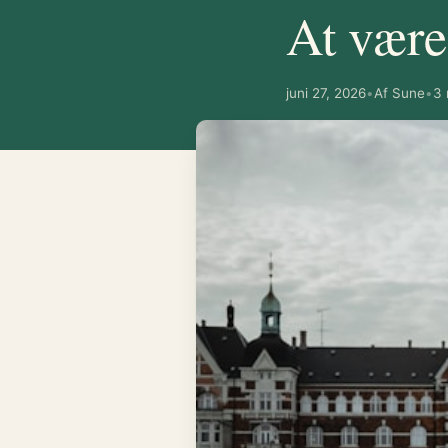
At være
juni 27, 2026
•
Af Sune
•
3 