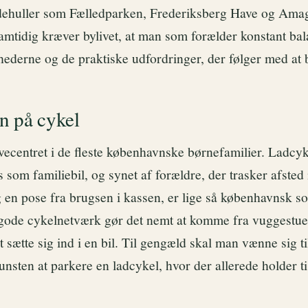
dehuller som Fælledparken, Frederiksberg Have og Ama
amtidig kræver bylivet, at man som forælder konstant ba
ederne og de praktiske udfordringer, der følger med at b
n på cykel
vecentret i de fleste københavnske børnefamilier. Ladcy
 som familiebil, og synet af forældre, der trasker afsted
en pose fra brugsen i kassen, er lige så københavnsk s
gode cykelnetværk gør det nemt at komme fra vuggestue ti
 sætte sig ind i en bil. Til gengæld skal man vænne sig ti
sten at parkere en ladcykel, hvor der allerede holder ti