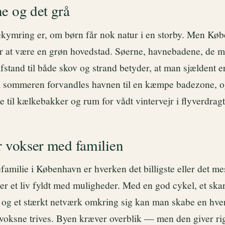
e og det grå
ekymring er, om børn får nok natur i en storby. Men Kø
or at være en grøn hovedstad. Søerne, havnebadene, de 
fstand til både skov og strand betyder, at man sjældent er
 sommeren forvandles havnen til en kæmpe badezone, o
e til kælkebakker og rum for vådt vintervejr i flyverdragt
r vokser med familien
amilie i København er hverken det billigste eller det me
er et liv fyldt med muligheder. Med en god cykel, et skar
b og et stærkt netværk omkring sig kan man skabe en hve
voksne trives. Byen kræver overblik — men den giver rige