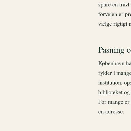
spare en travl
forvejen er pr
vælge rigtigt
Pasning o
København har
fylder i mange
institution, o
biblioteket o
For mange er d
en adresse.