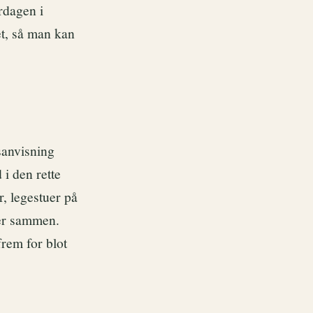
rdagen i
et, så man kan
sanvisning
i den rette
r, legestuer på
ier sammen.
frem for blot