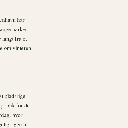
benhavn har
mange parker
 langt fra et
g om vinteren
.
st pladsrige
pt blik for de
rdag, hvor
ligt igen til