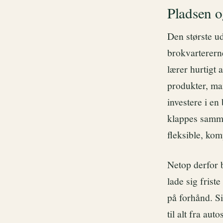
Pladsen 
Den største ud
brokvartererne
lærer hurtigt 
produkter, ma
investere i en
klappes samme
fleksible, ko
Netop derfor b
lade sig frist
på forhånd. 
til alt fra au