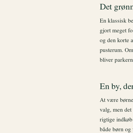
Det grønn
En klassisk b
gjort meget f
og den korte a
pusterum. Om
bliver parkern
En by, de
At være børnef
valg, men det 
rigtige indkø
både børn og 