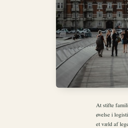
At stifte fam
øvelse i logis
et væld af leg