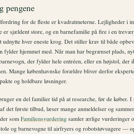
og pengene
fordring for de fleste er kvadratmeterne. Lejligheder i i
 er sjældent store, og en barnefamilie på fire i en trevær
at udnytte hver eneste krog. Det stiller krav til både opbev
n fylder hjemmet med. Når man har begrænset plads, nytt
 barnevogn, der fylder hele entréen, eller en højstol, der 
n. Mange københavnske forældre bliver derfor eksperter
mpakte og holdbare løsninger.
ruger en del familier tid på at researche, før de køber. I 
e af det første tilbud, læser mange anmeldelser og sammen
Sider som
Familiensvurdering
samler ærlige vurderinger 
tostole og barnevogne til airfryers og robotstøvsugere — o