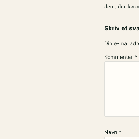
dem, der lærer
Skriv et sv
Din e-mailadre
Kommentar
*
Navn
*