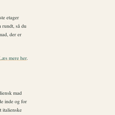
ste etager
n rundt, så du
mad, der er
Læs mere her
.
aliensk mad
e inde og for
 italienske