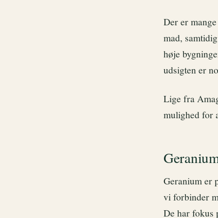
Der er mange 
mad, samtidig
høje bygninger
udsigten er no
Lige fra Amag
mulighed for 
Geraniu
Geranium er pl
vi forbinder 
De har fokus p