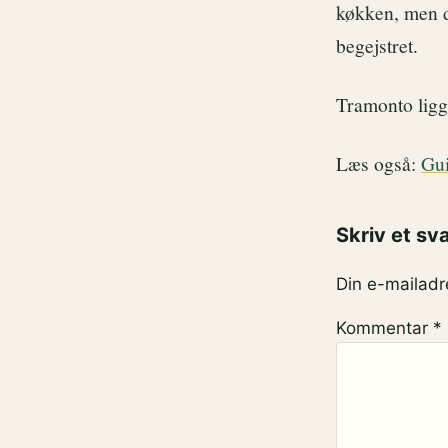
køkken, men de
begejstret.
Tramonto lig
Læs også:
Gui
Skriv et sv
Din e-mailadre
Kommentar
*