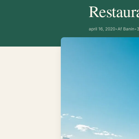
Restaur
april 16, 2020
•
Af Banin
•
3