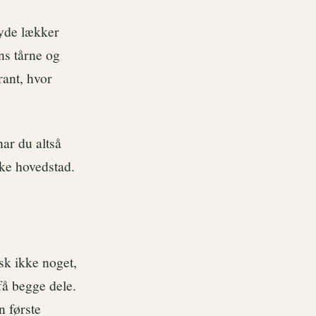
nyde lækker
ns tårne og
rant, hvor
ar du altså
ke hovedstad.
sk ikke noget,
få begge dele.
n første