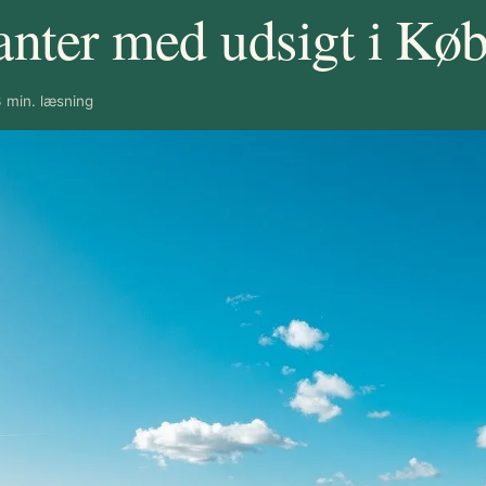
anter med udsigt i Kø
 min. læsning