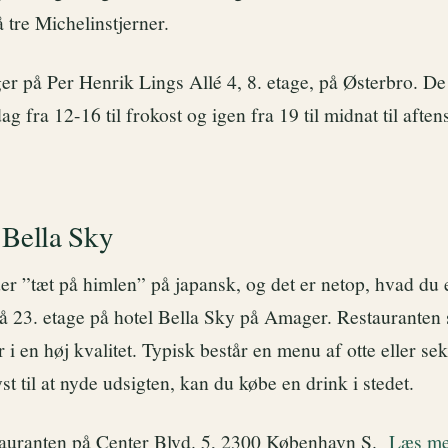
å tre Michelinstjerner.
er på Per Henrik Lings Allé 4, 8. etage, på Østerbro. De
dag fra 12-16 til frokost og igen fra 19 til midnat til aft
 Bella Sky
r ”tæt på himlen” på japansk, og det er netop, hvad du e
på 23. etage på hotel Bella Sky på Amager. Restauranten
r i en høj kvalitet. Typisk består en menu af otte eller sek
st til at nyde udsigten, kan du købe en drink i stedet.
tauranten på Center Blvd. 5, 2300 København S.
Læs me