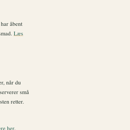
 har åbent
ensmad.
Læs
r, når du
 serverer små
sten retter.
re her
.