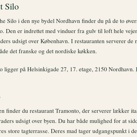
t Silo
he Silo i den nye bydel Nordhavn finder du på de to øver
o. Den er indrettet med vinduer fra gulv til loft hele veje
aders udsigt over København. I restauranten serverer de 
både det franske og det nordiske køkken.
lo ligger på Helsinkigade 27, 17. etage, 2150 Nordhavn.
o
en finder du restaurant Tramonto, der serverer lækker it
aders udsigt over byen. Du har både mulighed for at sidd
res store tagterrasse. Deres mad tager udgangspunkt i det