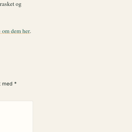
rrasket og
 om dem her
.
et med
*